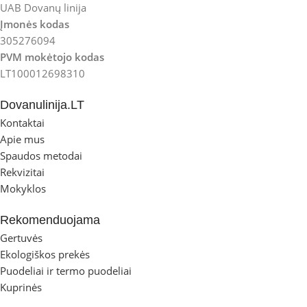
UAB Dovanų linija
Įmonės kodas
305276094
PVM mokėtojo kodas
LT100012698310
Dovanulinija.LT
Kontaktai
Apie mus
Spaudos metodai
Rekvizitai
Mokyklos
Rekomenduojama
Gertuvės
Ekologiškos prekės
Puodeliai ir termo puodeliai
Kuprinės