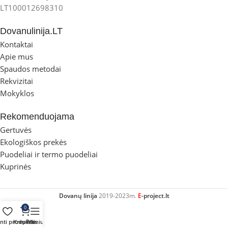
LT100012698310
Dovanulinija.LT
Kontaktai
Apie mus
Spaudos metodai
Rekvizitai
Mokyklos
Rekomenduojama
Gertuvės
Ekologiškos prekės
Puodeliai ir termo puodeliai
Kuprinės
Dovanų linija
2019-2023m.
E
-project.lt
0
inti produktai
Krepšelis
Meniu