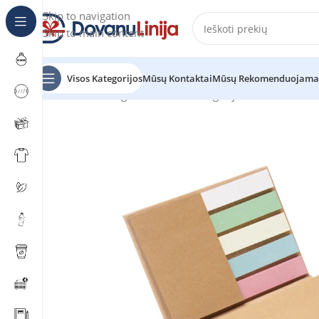
Skip to navigation
Skip to main content
Visos Kategorijos
Mūsų Kontaktai
Mūsų Rekomenduojama
Pradžia
Katalogas
Prekes be kategorijos
MEUI