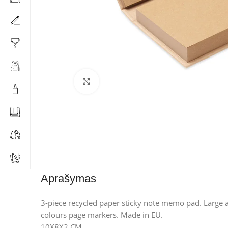
Click to enlarge
Aprašymas
3-piece recycled paper sticky note memo pad. Large 
colours page markers. Made in EU.
10X8X2 CM