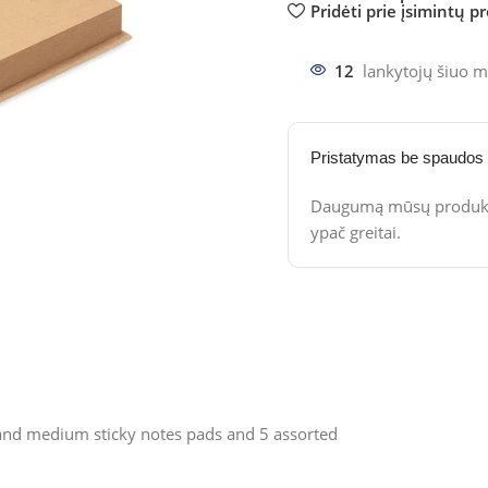
Pridėti prie įsimintų p
12
lankytojų šiuo m
Pristatymas be spaudos
Daugumą mūsų produktų
ypač greitai.
and medium sticky notes pads and 5 assorted