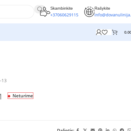
Skambinkite
Rašykite
+37060629115
info@dovanulinija.
0.0
-13
M
Neturime
Dalintis: