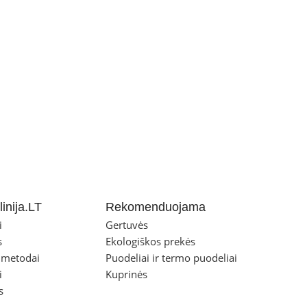
inija.LT
Rekomenduojama
i
Gertuvės
s
Ekologiškos prekės
 metodai
Puodeliai ir termo puodeliai
i
Kuprinės
s