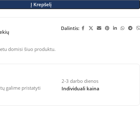
Į Krepšelį
Dalintis:
rekių
etu domisi šiuo produktu.
2-3 darbo dienos
 galime pristatyti
Individuali kaina