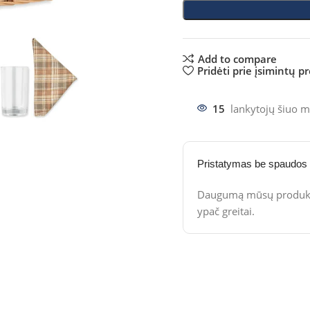
Add to compare
Pridėti prie įsimintų p
15
lankytojų šiuo m
Pristatymas be spaudos
Daugumą mūsų produktų
ypač greitai.