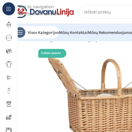
Skip to navigation
Skip to main content
Visos Kategorijos
Mūsų Kontaktai
Mūsų Rekomenduojama
Pradžia
Katalogas
Prekes be kategorijos
MIMBRE PLU
Galima spauda