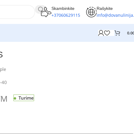
Skambinkite
Rašykite
+37060629115
info@dovanulinija.
0.0
S
ple
-40
VM
Turime