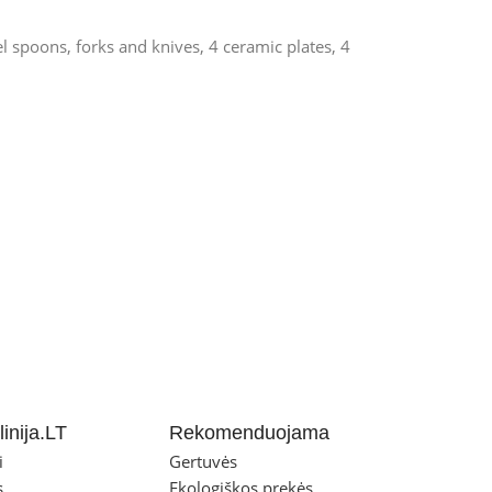
el spoons, forks and knives, 4 ceramic plates, 4
inija.LT
Rekomenduojama
i
Gertuvės
s
Ekologiškos prekės