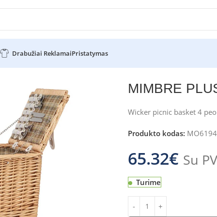
Drabužiai Reklamai
Pristatymas
S
MIMBRE PLU
Wicker picnic basket 4 peo
Produkto kodas:
MO6194
65.32
€
Su P
Turime