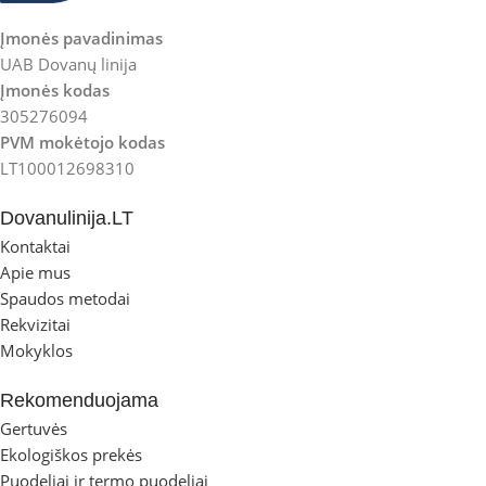
Įmonės pavadinimas
UAB Dovanų linija
Įmonės kodas
305276094
PVM mokėtojo kodas
LT100012698310
Dovanulinija.LT
Kontaktai
Apie mus
Spaudos metodai
Rekvizitai
Mokyklos
Rekomenduojama
Gertuvės
Ekologiškos prekės
Puodeliai ir termo puodeliai