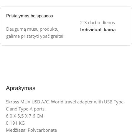
Pristatymas be spaudos
2-3 darbo dienos
Daugumą mūsų produktų
Individuali kaina
galime pristatyti ypač greitai.
Aprašymas
Skross MUV USB A/C. World travel adapter with USB Type-
C and Type-A ports.
6,0 X 5,5 X 7,6 CM
0,191 KG
Medžiaga: Polycarbonate