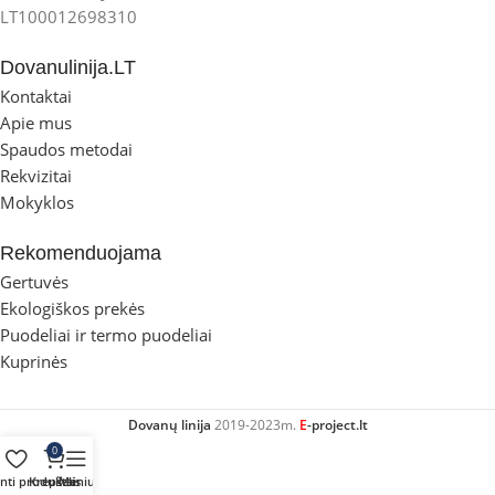
LT100012698310
Dovanulinija.LT
Kontaktai
Apie mus
Spaudos metodai
Rekvizitai
Mokyklos
Rekomenduojama
Gertuvės
Ekologiškos prekės
Puodeliai ir termo puodeliai
Kuprinės
Dovanų linija
2019-2023m.
E
-project.lt
0
inti produktai
Krepšelis
Meniu