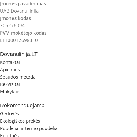
Įmonės pavadinimas
UAB Dovanų linija
Įmonės kodas
305276094
PVM mokėtojo kodas
LT100012698310
Dovanulinija.LT
Kontaktai
Apie mus
Spaudos metodai
Rekvizitai
Mokyklos
Rekomenduojama
Gertuvės
Ekologiškos prekės
Puodeliai ir termo puodeliai
Kuprinės