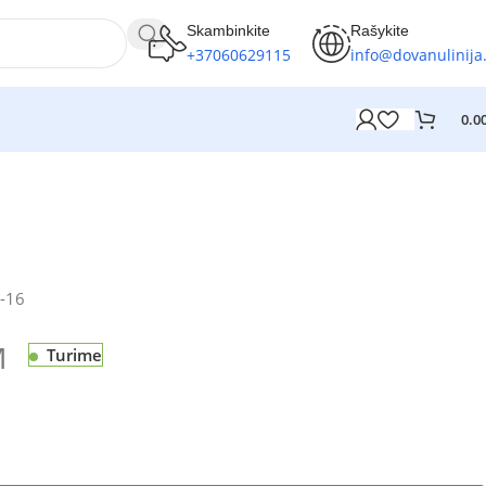
Skambinkite
Rašykite
+37060629115
info@dovanulinija.
0.0
-16
M
Turime