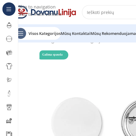
Skip to navigation
Skip to main content
Visos Kategorijos
Mūsų Kontaktai
Mūsų Rekomenduojama
Pradžia
Katalogas
Prekes be kategorijos
SMALL PIN
Galima spauda