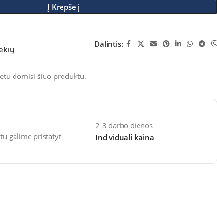
Į Krepšelį
Dalintis:
rekių
etu domisi šiuo produktu.
2-3 darbo dienos
 galime pristatyti
Individuali kaina