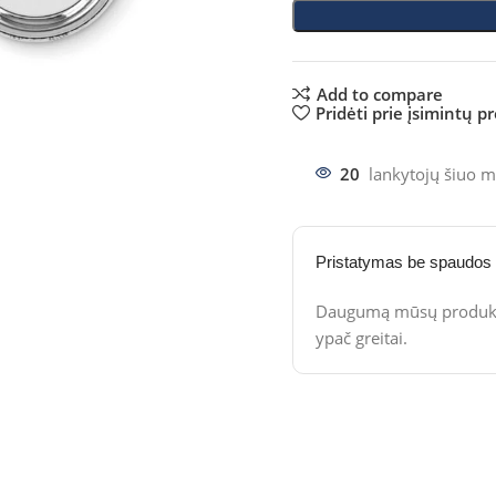
Add to compare
Pridėti prie įsimintų p
20
lankytojų šiuo m
Pristatymas be spaudos
Daugumą mūsų produktų
ypač greitai.