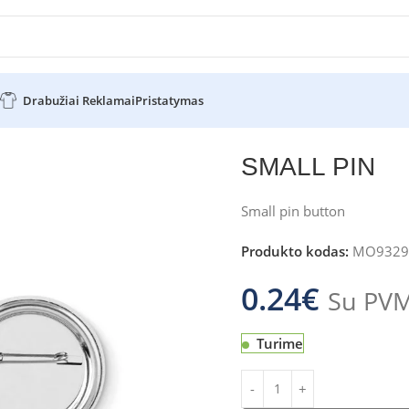
Drabužiai Reklamai
Pristatymas
SMALL PIN
Small pin button
Produkto kodas:
MO9329
0.24
€
Su PV
Turime