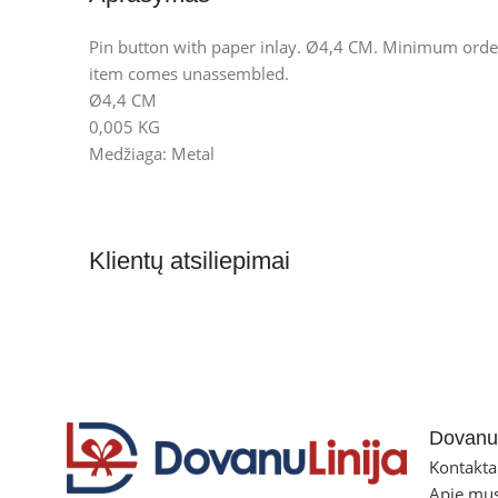
Pin button with paper inlay. Ø4,4 CM. Minimum order
item comes unassembled.
Ø4,4 CM
0,005 KG
Medžiaga: Metal
Klientų atsiliepimai
Dovanul
Kontakta
Apie mu