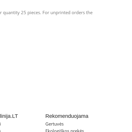
 quantity 25 pieces. For unprinted orders the
inija.LT
Rekomenduojama
i
Gertuvės
s
Ekologiškos prekės