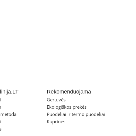
inija.LT
Rekomenduojama
i
Gertuvės
s
Ekologiškos prekės
 metodai
Puodeliai ir termo puodeliai
i
Kuprinės
s