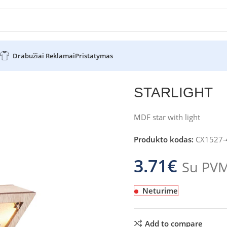
Drabužiai Reklamai
Pristatymas
STARLIGHT
MDF star with light
Produkto kodas:
CX1527-
3.71
€
Su PV
Neturime
Add to compare