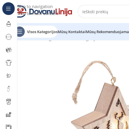
Skip to navigation
Skip to main content
Visos Kategorijos
Mūsų Kontaktai
Mūsų Rekomenduojama
Pradžia
Katalogas
Prekes be kategorijos
STARLIGHT