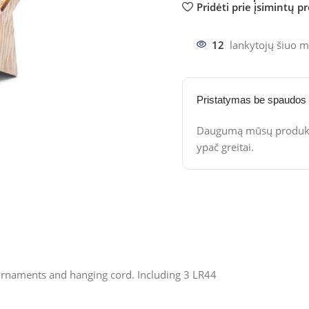
Pridėti prie įsimintų p
12
lankytojų šiuo m
Pristatymas be spaudos
Daugumą mūsų produktų
ypač greitai.
 ornaments and hanging cord. Including 3 LR44