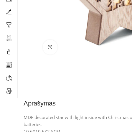
Click to enlarge
Aprašymas
MDF decorated star with light inside with Christmas
batteries.
10,6X10,6X2,5CM