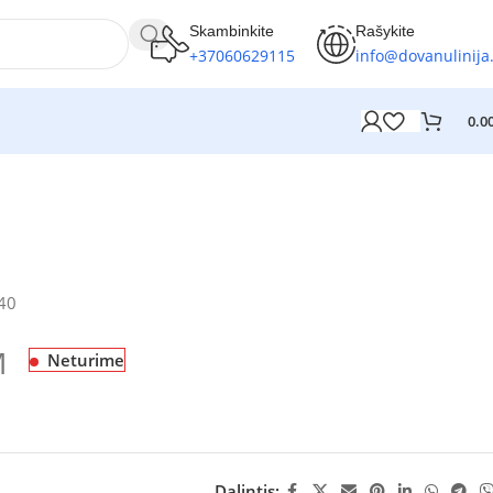
Skambinkite
Rašykite
+37060629115
info@dovanulinija.
0.0
40
M
Neturime
Dalintis: