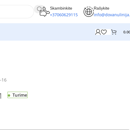
Skambinkite
Rašykite
+37060629115
info@dovanulinija.
0.0
-16
M
Turime