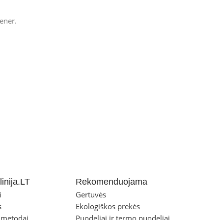
ener.
inija.LT
Rekomenduojama
i
Gertuvės
s
Ekologiškos prekės
 metodai
Puodeliai ir termo puodeliai