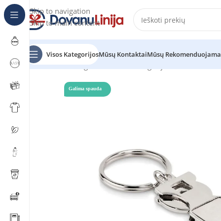
Skip to navigation
Skip to main content
Visos Kategorijos
Mūsų Kontaktai
Mūsų Rekomenduojama
Pradžia
Katalogas
Prekes be kategorijos
TOKEU
Galima spauda