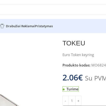
Drabužiai Reklamai
Pristatymas
TOKEU
Euro Token keyring
Produkto kodas:
MO6824
2.06
€
Su PV
Turime