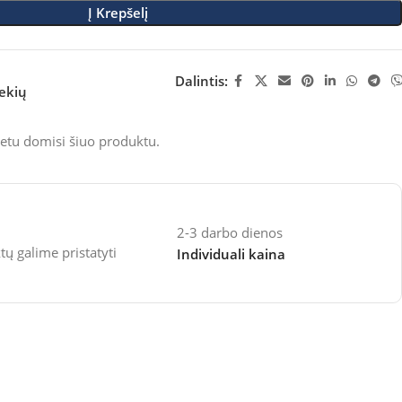
Į Krepšelį
Dalintis:
rekių
etu domisi šiuo produktu.
2-3 darbo dienos
 galime pristatyti
Individuali kaina