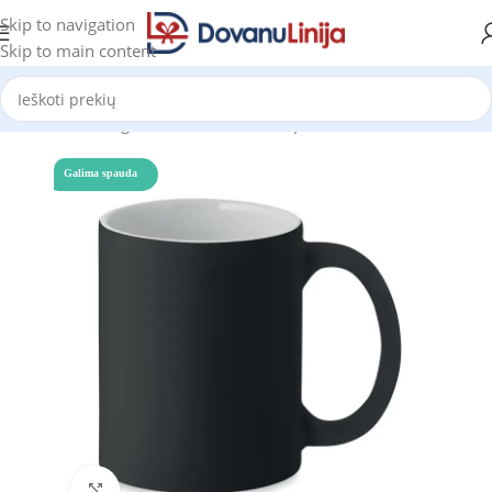
Skip to navigation
Skip to main content
Pradžia
Katalogas
Puodeliai ir termo puodeliai
Puodeliai
Galima spauda
Click to enlarge