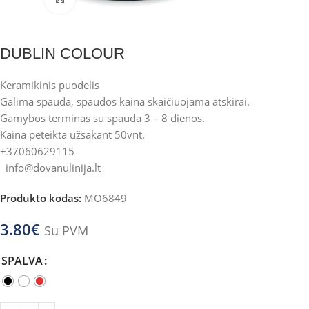
DUBLIN COLOUR
Keramikinis puodelis
Galima spauda, spaudos kaina skaičiuojama atskirai.
Gamybos terminas su spauda 3 – 8 dienos.
Kaina peteikta užsakant 50vnt.
+37060629115
info@dovanulinija.lt
Produkto kodas:
MO6849
3.80
€
Su PVM
SPALVA