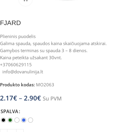
FJARD
Plieninis puodelis
Galima spauda, spaudos kaina skaičiuojama atskirai.
Gamybos terminas su spauda 3 – 8 dienos.
Kaina peteikta užsakant 30vnt.
+37060629115
info@dovanulinija.lt
Produkto kodas:
MO2063
2.17
€
–
2.90
€
Su PVM
SPALVA