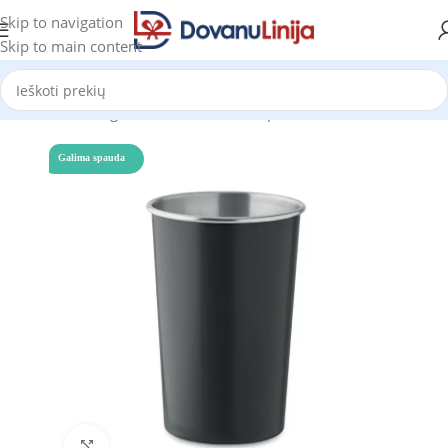
Skip to navigation
Skip to main content
Pradžia
Katalogas
Puodeliai ir termo puodeliai
Puodeliai
Galima spauda
Click to enlarge