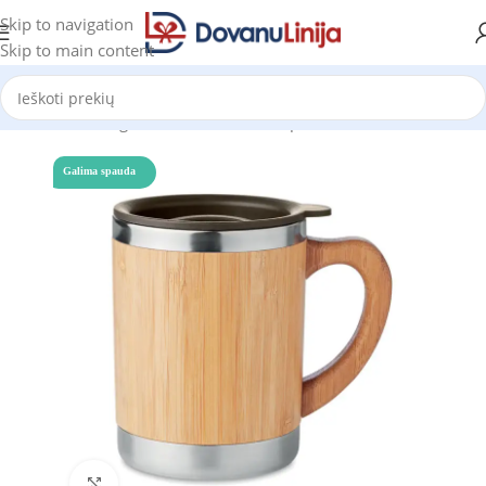
Skip to navigation
Skip to main content
Pradžia
Katalogas
Puodeliai ir termo puodeliai
Puodeliai
Galima spauda
Click to enlarge