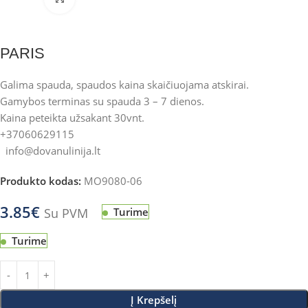
PARIS
Galima spauda, spaudos kaina skaičiuojama atskirai.
Gamybos terminas su spauda 3 – 7 dienos.
Kaina peteikta užsakant 30vnt.
+37060629115
info@dovanulinija.lt
Produkto kodas:
MO9080-06
3.85
€
Su PVM
Turime
Turime
Į Krepšelį