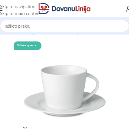
Skip to navigation
Skip to main content
Pradžia
Katalogas
Puodeliai ir termo puodeliai
Puodeliai
Galima spauda
Click to enlarge