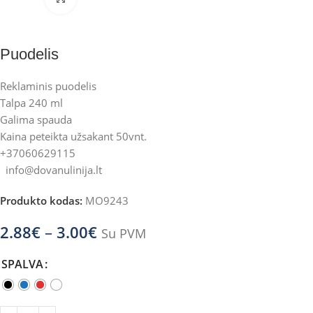
Puodelis
Reklaminis puodelis
Talpa 240 ml
Galima spauda
Kaina peteikta užsakant 50vnt.
+37060629115
info@dovanulinija.lt
Produkto kodas:
MO9243
2.88
€
–
3.00
€
Su PVM
SPALVA