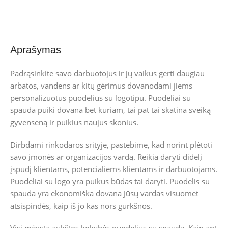
Aprašymas
Padrąsinkite savo darbuotojus ir jų vaikus gerti daugiau
arbatos, vandens ar kitų gėrimus dovanodami jiems
personalizuotus puodelius su logotipu. Puodeliai su
spauda puiki dovana bet kuriam, tai pat tai skatina sveiką
gyvenseną ir puikius naujus skonius.
Dirbdami rinkodaros srityje, pastebime, kad norint plėtoti
savo įmonės ar organizacijos vardą. Reikia daryti didelį
įspūdį klientams, potencialiems klientams ir darbuotojams.
Puodeliai su logo yra puikus būdas tai daryti. Puodelis su
spauda yra ekonomiška dovana Jūsų vardas visuomet
atsispindės, kaip iš jo kas nors gurkšnos.