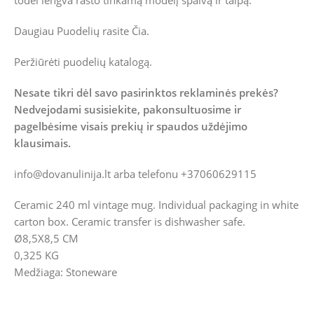
todėl lengva rasto tinkamą modelį spalvą ir talpą.
Daugiau Puodelių rasite
Čia.
Peržiūrėti puodelių katalogą.
Nesate tikri dėl savo pasirinktos reklaminės prekės?
Nedvejodami susisiekite, pakonsultuosime ir
pagelbėsime visais prekių ir spaudos uždėjimo
klausimais.
info@dovanulinija.lt
arba telefonu +37060629115
Ceramic 240 ml vintage mug. Individual packaging in white
carton box. Ceramic transfer is dishwasher safe.
Ø8,5X8,5 CM
0,325 KG
Medžiaga: Stoneware