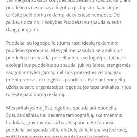
Visi mėgsta aukštos kokybės puodelius su spauda.
Kaip ant
puodelio uždėsite savo logotipą jis taps unikalus ir jūs
turėsite papildomą reklamą kiekvienose namuose.
Dėl
puikaus dizaino ir kokybės Puodeliai su spauda suteiks
daug patogumo.
Puodeliai su logotipu leis Jums rasti idealų reklaminio
puodelio sprendimą. Mes galime pasiūlyti keramikinius
puodelius su spauda, porcelianinius su logotipu, tai pat ir
ekologiškus puodelius su spauda, juk vis labiau stengiamės
saugoti ir mylėti gamtą, dėl šios priežasties vis daugiau
įmonių renkasi ekologiškus puodelius. Kaip ant puodelių
uždėsite savo organizacijos logotipą jos taps unikalios ir jūs
turėsite papildomą reklamą.
Mes pritaikysime jūsų logotipą, spaudą ant puodelių.
Spauda dažniausiai dedama tampografiją, skaitmeninis
lipdukas, graviravimas arba UV spauda. Be to mūsų
puodeliai su spauda siūlo didžiulę stilių ir spalvų įvairovę,