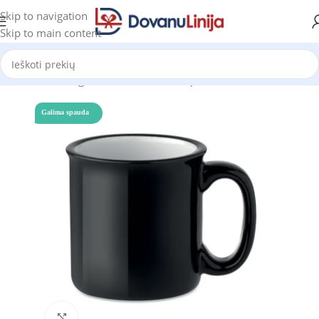
Skip to navigation
Skip to main content
Pradžia
Katalogas
Puodeliai ir termo puodeliai
Puodeliai
Galima spauda
Click to enlarge