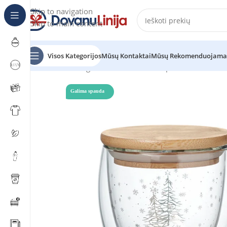
Skip to navigation
Skip to main content
Visos Kategorijos
Mūsų Kontaktai
Mūsų Rekomenduojama
Pradžia
Katalogas
Puodeliai ir termo puodeliai
Puodeli
Galima spauda