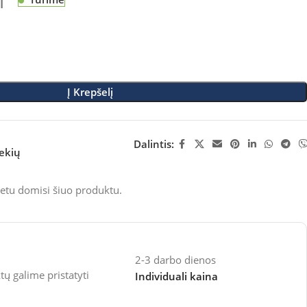
M
Į Krepšelį
Dalintis:
rekių
etu domisi šiuo produktu.
2-3 darbo dienos
 galime pristatyti
Individuali kaina