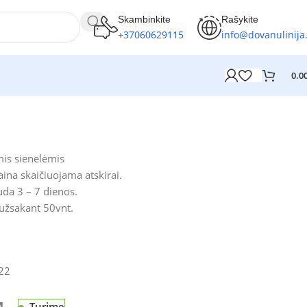
Skambinkite
Rašykite
+37060629115
info@dovanulinija.
0.0
mis sienelėmis
ina skaičiuojama atskirai.
da 3 – 7 dienos.
 užsakant 50vnt.
22
Turime