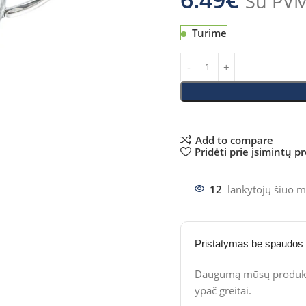
Su PV
Turime
Add to compare
Pridėti prie įsimintų p
12
lankytojų šiuo m
Pristatymas be spaudos
Daugumą mūsų produktų
ypač greitai.