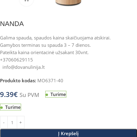
NANDA
Galima spauda, spaudos kaina skaičiuojama atskirai.
Gamybos terminas su spauda 3 – 7 dienos.
Pateikta kaina orientacinė užsakant 30vnt.
+37060629115
info@dovanulinija.lt
Produkto kodas:
MO6371-40
9.39
€
Su PVM
Turime
Turime
Į Krepšelį