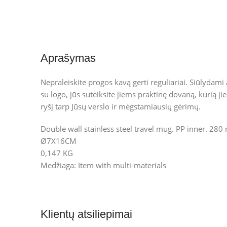
Aprašymas
Nepraleiskite progos kavą gerti reguliariai. Siūlyda
su logo, jūs suteiksite jiems praktinę dovaną, kurią ji
ryšį tarp Jūsų verslo ir mėgstamiausių gėrimų.
Double wall stainless steel travel mug. PP inner. 280 
Ø7X16CM
0,147 KG
Medžiaga: Item with multi-materials
Klientų atsiliepimai