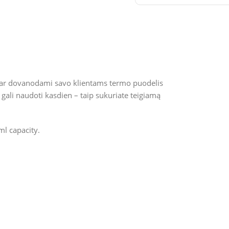
mi ar dovanodami savo klientams termo puodelis
e gali naudoti kasdien – taip sukuriate teigiamą
ml capacity.