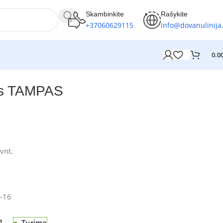
Skambinkite
Rašykite
+37060629115
info@dovanulinija.
0.0
is TAMPAS
vnt.
-16
Turime