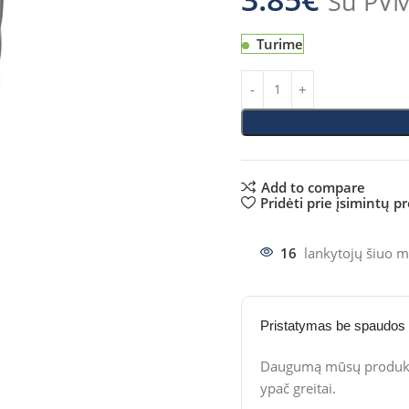
Su PV
Turime
Add to compare
Pridėti prie įsimintų p
16
lankytojų šiuo m
Pristatymas be spaudos
Daugumą mūsų produktų
ypač greitai.