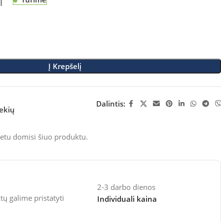
M
Į Krepšelį
Dalintis:
rekių
etu domisi šiuo produktu.
2-3 darbo dienos
 galime pristatyti
Individuali kaina