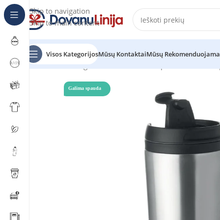
Skip to navigation
Skip to main content
Visos Kategorijos
Mūsų Kontaktai
Mūsų Rekomenduojama
Pradžia
Katalogas
Puodeliai ir termo puodeliai
Termo 
Galima spauda