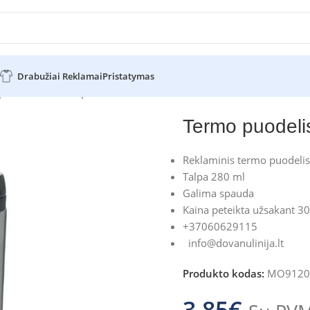
Drabužiai Reklamai
Pristatymas
puodeliai
Termo puodelis TAMPAS
Termo puodel
Reklaminis termo puodelis
Talpa 280 ml
Galima spauda
Kaina peteikta užsakant 30
+37060629115
info@dovanulinija.lt
Produkto kodas:
MO9120
3.85
€