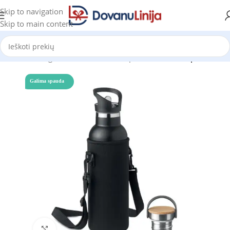
Skip to navigation
Skip to main content
Pradžia
Katalogas
Puodeliai ir termo puodeliai
Termo puodeliai
Galima spauda
Click to enlarge