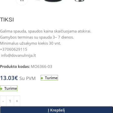
TIKSI
Galima spauda, spaudos kaina skaičiuojama atskirai.
Gamybos terminas su spauda 3– 7 dienos.
Minimalus užsakymo kiekis 30 vnt.
+37060629115
info@dovanulinija.lt
Produkto kodas:
MO6366-03
13.03
€
Su PVM
Turime
Turime
Į Krepšelį