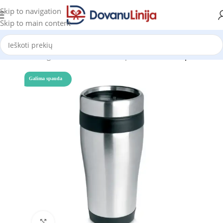
Skip to navigation
Skip to main content
Pradžia
Katalogas
Puodeliai ir termo puodeliai
Termo puodeliai
Galima spauda
Click to enlarge