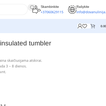
Skambinkite
Rašykite
+37060629115
info@dovanulinija.
0.0
insulated tumbler
ina skaičiuojama atskirai.
da 3 – 8 dienos.
vnt.