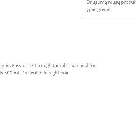
Daugumą mūsų produktų
ypač greitai.
ght you. Easy drink through thumb-slide push-on
s 500 ml. Presented in a gift box.