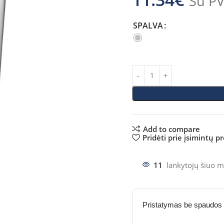
Su P
SPALVA
Add to compare
Pridėti prie įsimintų p
11
lankytojų šiuo m
Pristatymas be spaudos