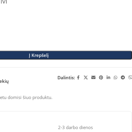
VM
Į Krepšelį
Dalintis:
rekių
etu domisi šiuo produktu.
2-3 darbo dienos