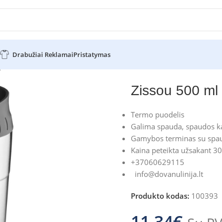
Drabužiai Reklamai
Pristatymas
puodeliai
Zissou 500 ml insulated tumbler
Zissou 500 ml 
Termo puodelis
Galima spauda, spaudos ka
Gamybos terminas su spau
Kaina peteikta užsakant 30
+37060629115
info@dovanulinija.lt
Produkto kodas:
100393
11.34
€