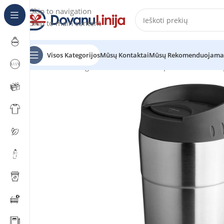
Skip to navigation
Skip to main content
Visos Kategorijos
Mūsų Kontaktai
Mūsų Rekomenduojama
Pradžia
Katalogas
Puodeliai ir termo puodeliai
Termo 