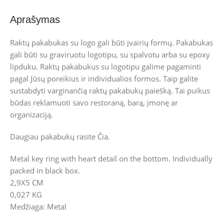
Aprašymas
Raktų pakabukas su logo gali būti įvairių formų. Pakabukas
gali būti su graviruotu logotipu, su spalvotu arba su epoxy
lipduku. Raktų pakabukus su logotipu galime pagaminti
pagal Jūsų poreikius ir individualios formos. Taip galite
sustabdyti varginančią raktų pakabukų paiešką. Tai puikus
būdas reklamuoti savo restoraną, barą, įmonę ar
organizaciją.
Daugiau pakabukų rasite
Čia.
Metal key ring with heart detail on the bottom. Individually
packed in black box.
2,9X5 CM
0,027 KG
Medžiaga: Metal