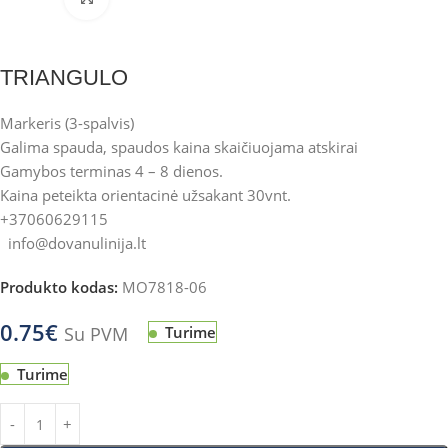
TRIANGULO
Markeris (3-spalvis)
Galima spauda, spaudos kaina skaičiuojama atskirai
Gamybos terminas 4 – 8 dienos.
Kaina peteikta orientacinė užsakant 30vnt.
+37060629115
info@dovanulinija.lt
Produkto kodas:
MO7818-06
0.75
€
Su PVM
Turime
Turime