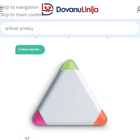
Skip to navigation
Skip to main content
Pradžia
Katalogas
Tušinukai, pieštukai, rašiklių rinkiniai
Galima spauda
Click to enlarge