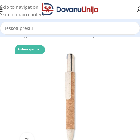
Skip to navigation
Skip to main content
džia
Katalogas
Tušinukai, pieštukai, rašiklių rinkiniai
Tušinukai
Galima spauda
Click to enlarge