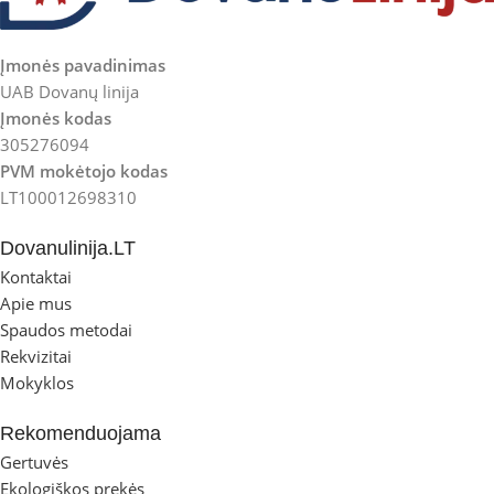
Įmonės pavadinimas
UAB Dovanų linija
Įmonės kodas
305276094
PVM mokėtojo kodas
LT100012698310
Dovanulinija.LT
Kontaktai
Apie mus
Spaudos metodai
Rekvizitai
Mokyklos
Rekomenduojama
Gertuvės
Ekologiškos prekės