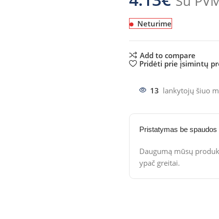
Su PV
Neturime
Add to compare
Pridėti prie įsimintų p
13
lankytojų šiuo m
Pristatymas be spaudos
Daugumą mūsų produktų
ypač greitai.