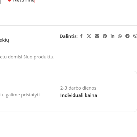
M
Dalintis:
rekių
etu domisi šiuo produktu.
2-3 darbo dienos
 galime pristatyti
Individuali kaina