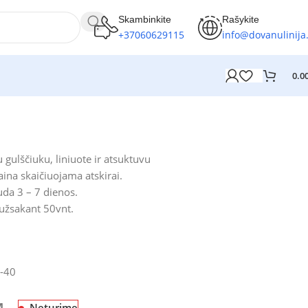
Skambinkite
Rašykite
+37060629115
info@dovanulinija.
0.0
 gulščiuku, liniuote ir atsuktuvu
ina skaičiuojama atskirai.
da 3 – 7 dienos.
 užsakant 50vnt.
-40
Neturime