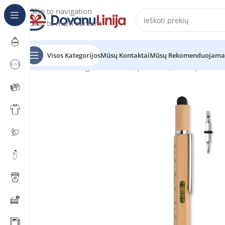
Skip to navigation
Skip to main content
Visos Kategorijos
Mūsų Kontaktai
Mūsų Rekomenduojama
Pradžia
Katalogas
Tušinukai, pieštukai, rašiklių rinkinia