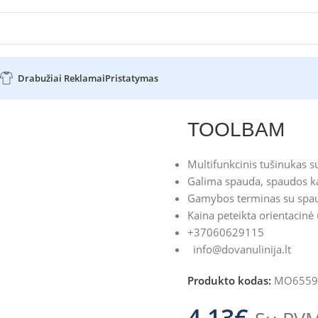
Drabužiai Reklamai
Pristatymas
i
Tušinukai
TOOLBAM
TOOLBAM
Multifunkcinis tušinukas su
Galima spauda, spaudos ka
Gamybos terminas su spau
Kaina peteikta orientacinė
+37060629115
info@dovanulinija.lt
Produkto kodas:
MO6559
4.13
€