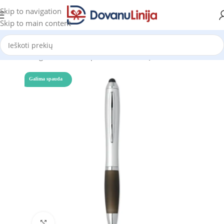
Skip to navigation
Skip to main content
džia
Katalogas
Tušinukai, pieštukai, rašiklių rinkiniai
Tušinukai
Galima spauda
Click to enlarge