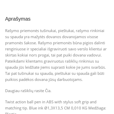
Aprašymas
Rašymo priemonės tušinukai, pieštukai, rašymo rinkiniai
su spauda yra mažytės dovanos dovanojamos visose
pramonės šakose. Rašymo priemonės būna pigios dalinti
renginiuose ir specialiai išgraviruoti savo verslo klientui ar
skirtas kokiai nors progai, tai pat puiki dovana vadovui.
Pateikdami klientams graviruotus rašiklių rinkinius su
spauda jūs leidžiate jiems suprasti kokie jie jums svarbūs.
Tai pat tušinukai su spauda, pieštukai su spauda gali būti
puikios padėkos dovana jūsų darbuotojams.
Daugiau rašiklių rasite
Čia
.
Twist action ball pen in ABS with stylus soft grip and
matching tip. Blue ink Ø1,3X13,5 CM 0,010 KG Medžiaga: