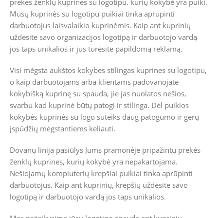
prekės ženklų kuprines su logotipu. kurių kokybė yra puiki.
Mūsų kuprinės su logotipu puikiai tinka aprūpinti
darbuotojus laisvalaikio kuprinėmis. Kaip ant kuprinių
uždėsite savo organizacijos logotipą ir darbuotojo vardą
jos taps unikalios ir jūs turėsite papildomą reklamą.
Visi mėgsta aukštos kokybės stilingas kuprines su logotipu,
o kaip darbuotojams arba klientams padovanojate
kokybišką kuprinę su spauda, jie jas nuolatos nešios,
svarbu kad kuprinė būtų patogi ir stilinga. Dėl puikios
kokybės kuprinės su logo suteiks daug patogumo ir gerų
įspūdžių mėgstantiems keliauti.
Dovanų linija pasiūlys Jums pramonėje pripažintų prekės
ženklų kuprines, kurių kokybė yra nepakartojama.
Nešiojamų kompiuterių krepšiai puikiai tinka aprūpinti
darbuotojus. Kaip ant kuprinių, krepšių uždėsite savo
logotipą ir darbuotojo vardą jos taps unikalios.