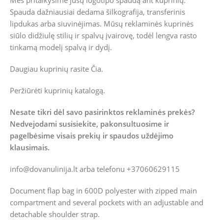
Mes pritaikysime jūsų logotipo spaudą ant kuprinių.
Spauda dažniausiai dedama šilkografija, transferinis
lipdukas arba siuvinėjimas. Mūsų reklaminės kuprinės
siūlo didžiulę stilių ir spalvų įvairovę, todėl lengva rasto
tinkamą modelį spalvą ir dydį.
Daugiau kuprinių rasite
Čia.
Peržiūrėti kuprinių katalogą.
Nesate tikri dėl savo pasirinktos reklaminės prekės?
Nedvejodami susisiekite, pakonsultuosime ir
pagelbėsime visais prekių ir spaudos uždėjimo
klausimais.
info@dovanulinija.lt
arba telefonu +37060629115
Document flap bag in 600D polyester with zipped main
compartment and several pockets with an adjustable and
detachable shoulder strap.