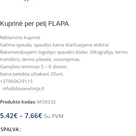
Kuprinė per petį FLAPA
Reklaminis kuprinė
Galima spauda, spaudos kaina skaičiuojama atskirai
Rekomenduojami logotipo spaudos būdai: šilkografija, termo
transferis, termo plėvelė, siuvinėjimas.
Gamybos terminas 5 – 8 dienos.
Kaina peteikta užsakant 20vnt.
+37060629115
info@dovanulinija.lt
Produkto kodas:
MO8332
5.42
€
–
7.66
€
Su PVM
SPALVA