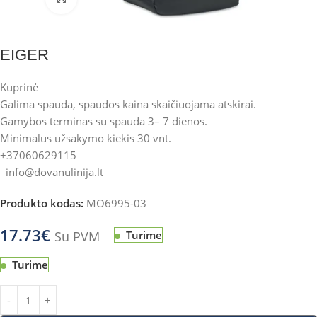
EIGER
Kuprinė
Galima spauda, spaudos kaina skaičiuojama atskirai.
Gamybos terminas su spauda 3– 7 dienos.
Minimalus užsakymo kiekis 30 vnt.
+37060629115
info@dovanulinija.lt
Produkto kodas:
MO6995-03
17.73
€
Su PVM
Turime
Turime