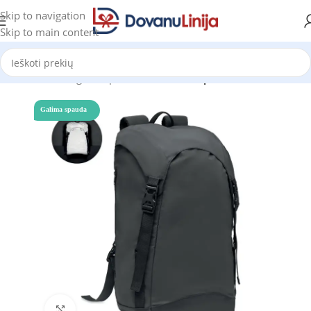
Skip to navigation
Skip to main content
Pradžia
Katalogas
Kuprinės Reklamai
Kuprinės
Galima spauda
Click to enlarge