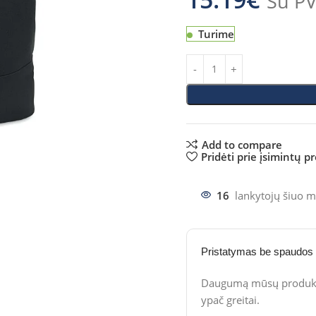
Su P
Turime
Add to compare
Pridėti prie įsimintų p
16
lankytojų šiuo m
Pristatymas be spaudos
Daugumą mūsų produktų
ypač greitai.