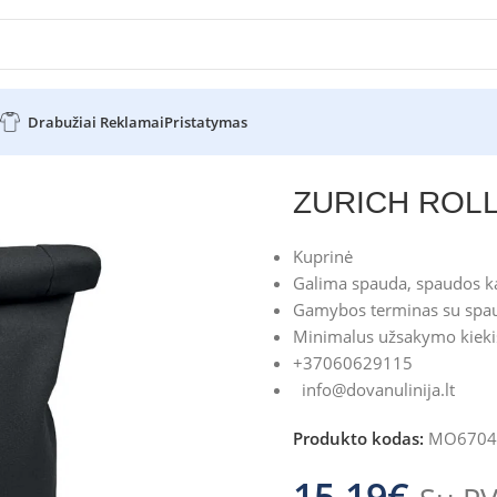
Drabužiai Reklamai
Pristatymas
H ROLL
ZURICH ROL
Kuprinė
Galima spauda, spaudos ka
Gamybos terminas su spau
Minimalus užsakymo kiekis
+37060629115
info@dovanulinija.lt
Produkto kodas:
MO6704
15.19
€