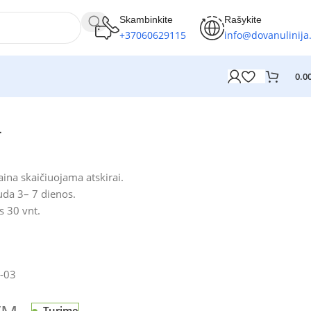
Skambinkite
Rašykite
+37060629115
info@dovanulinija.
0.0
L
ina skaičiuojama atskirai.
da 3– 7 dienos.
 30 vnt.
-03
Turime