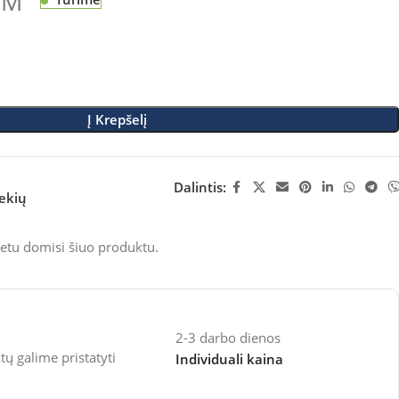
VM
Į Krepšelį
Dalintis:
rekių
etu domisi šiuo produktu.
2-3 darbo dienos
 galime pristatyti
Individuali kaina