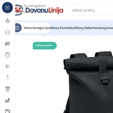
Skip to navigation
Skip to main content
Visos Kategorijos
Mūsų Kontaktai
Mūsų Rekomenduojama
Pradžia
Katalogas
Kuprinės Reklamai
Kuprinės
ZURIC
Galima spauda