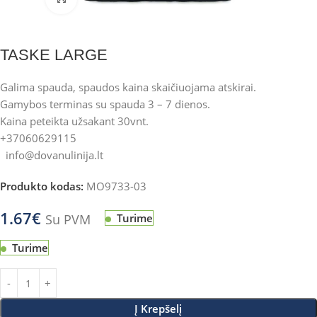
TASKE LARGE
Galima spauda, spaudos kaina skaičiuojama atskirai.
Gamybos terminas su spauda 3 – 7 dienos.
Kaina peteikta užsakant 30vnt.
+37060629115
info@dovanulinija.lt
Produkto kodas:
MO9733-03
1.67
€
Su PVM
Turime
Turime
Į Krepšelį