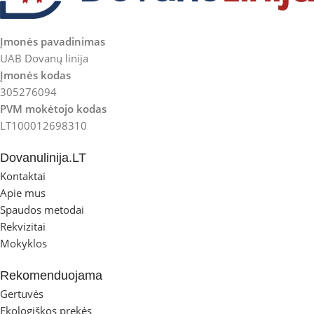
Įmonės pavadinimas
UAB Dovanų linija
Įmonės kodas
305276094
PVM mokėtojo kodas
LT100012698310
Dovanulinija.LT
Kontaktai
Apie mus
Spaudos metodai
Rekvizitai
Mokyklos
Rekomenduojama
Gertuvės
Ekologiškos prekės