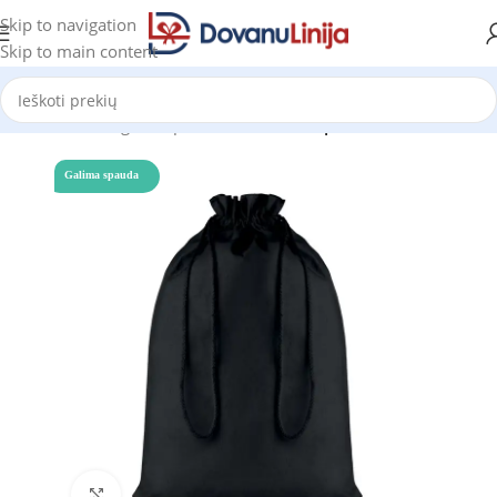
Skip to navigation
Skip to main content
Pradžia
Katalogas
Kuprinės Reklamai
Kuprinės su virvutėmis
Galima spauda
Click to enlarge