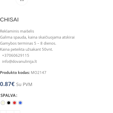
CHISAI
Reklaminis maišelis
Galima spauda, kaina skaičiuojama atskirai
Gamybos terminas 5 – 8 dienos.
Kaina peteikta užsakant 50vnt.
+37060629115
info@dovanulinija.lt
Produkto kodas:
MO2147
0.87
€
Su PVM
SPALVA