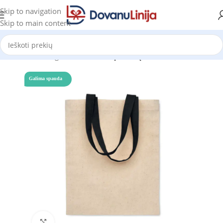
Skip to navigation
Skip to main content
Pradžia
Katalogas
Reklaminiai pirkinių maišeliai
Galima spauda
Click to enlarge