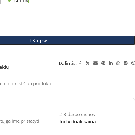
M
Į Krepšelį
Dalintis:
rekių
etu domisi šiuo produktu.
2-3 darbo dienos
 galime pristatyti
Individuali kaina