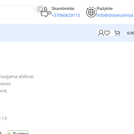
Skambinkite
Rašykite
+37060629115
info@dovanulinija.
0.0
iuojama atskirai
ienos.
vnt.
-13
Turime