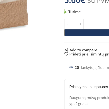
Su PV
Turime
Add to compare
Pridėti prie įsimintų p
20
lankytojų šiuo m
Pristatymas be spaudos
Daugumą mūsų produktų
ypač greitai.