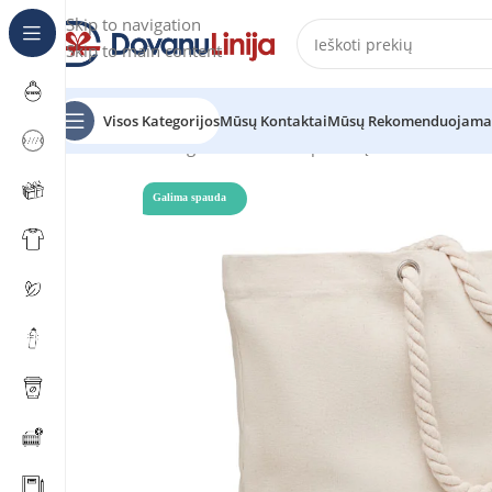
Skip to navigation
Skip to main content
Visos Kategorijos
Mūsų Kontaktai
Mūsų Rekomenduojama
Pradžia
Katalogas
Reklaminiai pirkinių maišeliai
PANT
Galima spauda