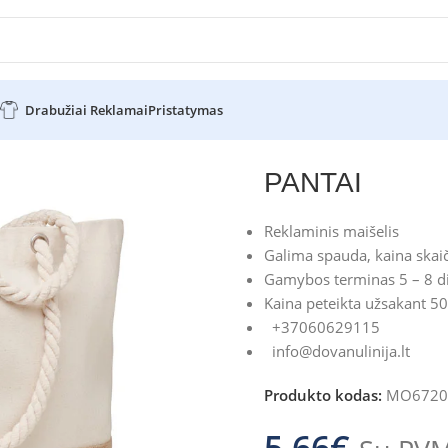
Drabužiai Reklamai
Pristatymas
AI
PANTAI
Reklaminis maišelis
Galima spauda, kaina skaič
Gamybos terminas 5 – 8 d
Kaina peteikta užsakant 50
+37060629115
info@dovanulinija.lt
Produkto kodas:
MO6720
5.66
€