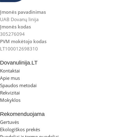
Įmonės pavadinimas
UAB Dovanų linija
Įmonės kodas
305276094
PVM mokėtojo kodas
LT100012698310
Dovanulinija.LT
Kontaktai
Apie mus
Spaudos metodai
Rekvizitai
Mokyklos
Rekomenduojama
Gertuvės
Ekologiškos prekės
Puodeliai ir termo puodeliai