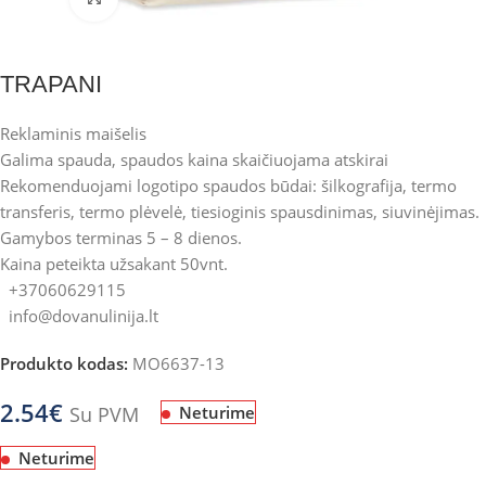
TRAPANI
Reklaminis maišelis
Galima spauda, spaudos kaina skaičiuojama atskirai
Rekomenduojami logotipo spaudos būdai: šilkografija, termo
transferis, termo plėvelė, tiesioginis spausdinimas, siuvinėjimas.
Gamybos terminas 5 – 8 dienos.
Kaina peteikta užsakant 50vnt.
+37060629115
info@dovanulinija.lt
Produkto kodas:
MO6637-13
2.54
€
Su PVM
Neturime
Neturime