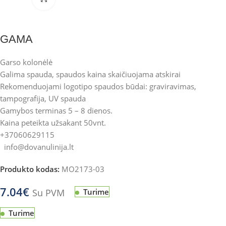
GAMA
Garso kolonėlė
Galima spauda, spaudos kaina skaičiuojama atskirai
Rekomenduojami logotipo spaudos būdai: graviravimas,
tampografija, UV spauda
Gamybos terminas 5 – 8 dienos.
Kaina peteikta užsakant 50vnt.
+37060629115
info@dovanulinija.lt
Produkto kodas:
MO2173-03
7.04
€
Su PVM
Turime
Turime