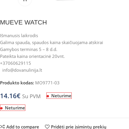
MUEVE WATCH
Išmanusis laikrodis
Galima spauda, spaudos kaina skaičiuojama atskirai
Gamybos terminas 5 – 8 d.d.
Pateikta kaina orientacinė 20vnt.
+37060629115
info@dovanulinija.lt
Produkto kodas:
MO9771-03
14.16
€
Su PVM
Neturime
Neturime
Add to compare
Pridėti prie įsimintų prekių