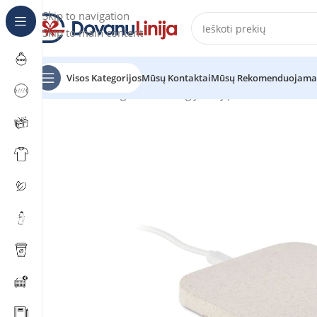
Skip to navigation
Skip to main content
Visos Kategorijos
Mūsų Kontaktai
Mūsų Rekomenduojama
Pradžia
Katalogas
Technologijos ir jų aksesuarai
Išori