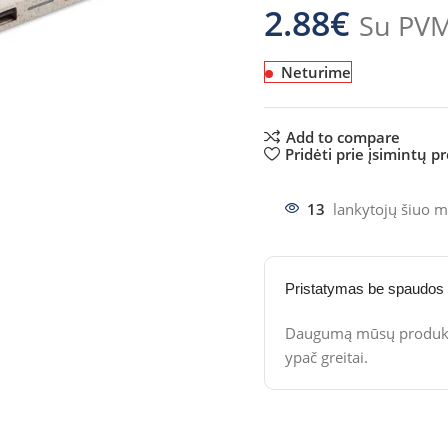
2.88
€
Su PV
Neturime
Add to compare
Pridėti prie įsimintų p
13
lankytojų šiuo m
Pristatymas be spaudos
Daugumą mūsų produktų
ypač greitai.