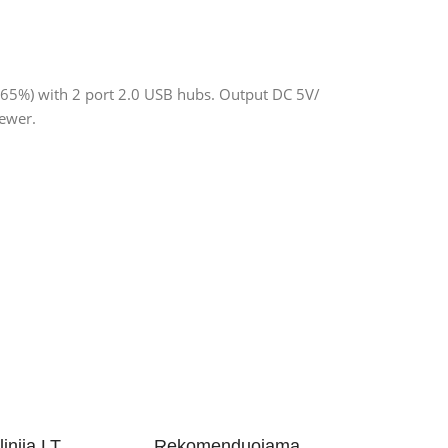
(65%) with 2 port 2.0 USB hubs. Output DC 5V/
newer.
inija.LT
Rekomenduojama