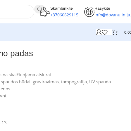
Skambinkite
Rašykite
+37060629115
info@dovanulinija.
0.0
imo padas
ina skaičiuojama atskirai
spaudos būdai: graviravimas, tampografija, UV spauda
ienos.
vnt.
-13