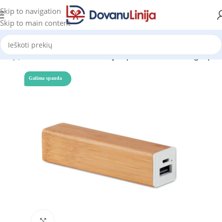
Skip to navigation
Skip to main content
s ir jų aksesuarai
Išorinės baterijos, powerbank'ai su logotipu
Galima spauda
Click to enlarge