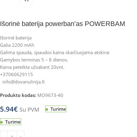
Išorinė baterija powerban’as POWERBAM
Išorinė baterija
Galia 2200 mAh
Galima spauda, spaudos kaina skaičiuojama atskirai
Gamybos terminas 5 – 8 dienos.
Kaina peteikta užsakant 20vnt.
+37060629115
info@dovanulinija.lt
Produkto kodas:
MO9673-40
5.94
€
Su PVM
Turime
Turime