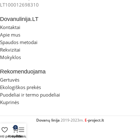
LT100012698310
Dovanulinija.LT
Kontaktai
Apie mus
Spaudos metodai
Rekvizitai
Mokyklos
Rekomenduojama
Gertuvės
Ekologiškos prekės
Puodeliai ir termo puodeliai
Kuprinės
Dovanų linija
2019-2023m.
E
-project.lt
0
inti produktai
Krepšelis
Meniu