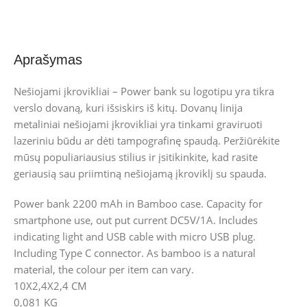
Aprašymas
Nešiojami įkrovikliai – Power bank su logotipu yra tikra
verslo dovaną, kuri išsiskirs iš kitų. Dovanų linija
metaliniai nešiojami įkrovikliai yra tinkami graviruoti
lazeriniu būdu ar dėti tampografinę spaudą. Peržiūrėkite
mūsų populiariausius stilius ir įsitikinkite, kad rasite
geriausią sau priimtiną nešiojamą įkroviklį su spauda.
Power bank 2200 mAh in Bamboo case. Capacity for
smartphone use, out put current DC5V/1A. Includes
indicating light and USB cable with micro USB plug.
Including Type C connector. As bamboo is a natural
material, the colour per item can vary.
10X2,4X2,4 CM
0,081 KG