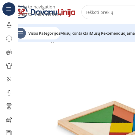
Skip to navigation
Skip to main content
Visos Kategorijos
Mūsų Kontaktai
Mūsų Rekomenduojama
Pradžia
Katalogas
Žaidimai
TANGRAM