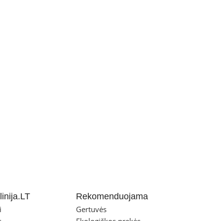
inija.LT
Rekomenduojama
i
Gertuvės