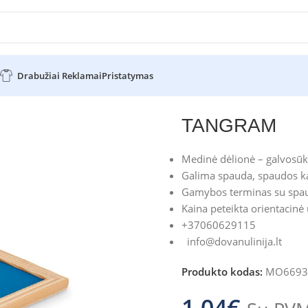
Drabužiai Reklamai
Pristatymas
TANGRAM
Medinė dėlionė – galvosūk
Galima spauda, spaudos ka
Gamybos terminas su spau
Kaina peteikta orientacinė
+37060629115
info@dovanulinija.lt
Produkto kodas:
MO6693
1.04
€