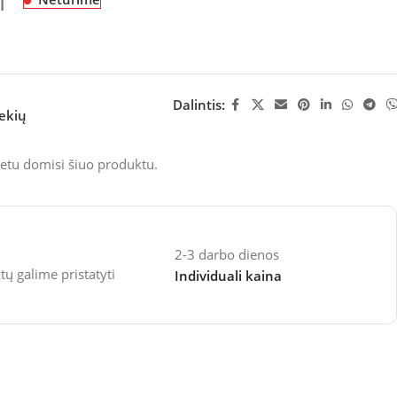
M
Dalintis:
rekių
etu domisi šiuo produktu.
2-3 darbo dienos
 galime pristatyti
Individuali kaina