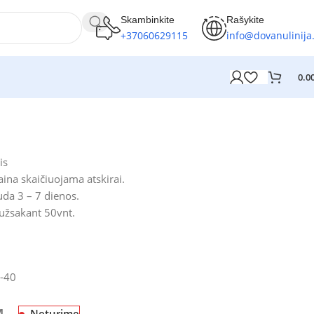
Skambinkite
Rašykite
+37060629115
info@dovanulinija.
0.0
is
ina skaičiuojama atskirai.
da 3 – 7 dienos.
 užsakant 50vnt.
-40
Neturime