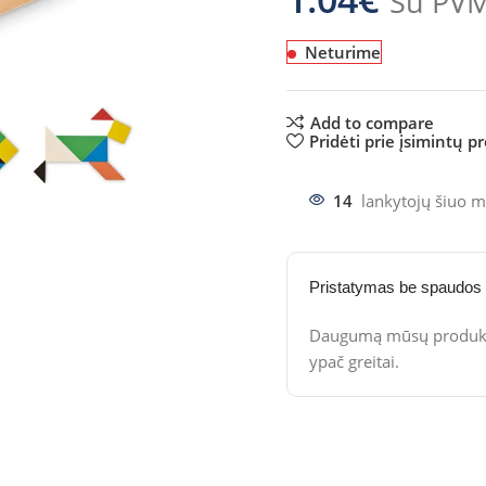
Su PV
Neturime
Add to compare
Pridėti prie įsimintų p
14
lankytojų šiuo m
Pristatymas be spaudos
Daugumą mūsų produktų
ypač greitai.