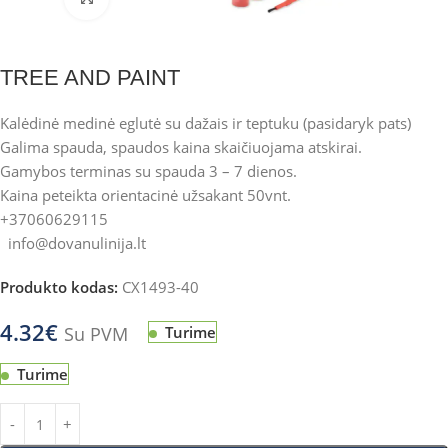
TREE AND PAINT
Kalėdinė medinė eglutė su dažais ir teptuku (pasidaryk pats)
Galima spauda, spaudos kaina skaičiuojama atskirai.
Gamybos terminas su spauda 3 – 7 dienos.
Kaina peteikta orientacinė užsakant 50vnt.
+37060629115
info@dovanulinija.lt
Produkto kodas:
CX1493-40
4.32
€
Su PVM
Turime
Turime