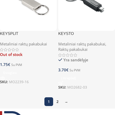
KEYSPLIT
KEYSTO
Metaliniai raktų pakabukai
Metaliniai raktų pakabukai
,
Raktų pakabukai
Out of stock
Yra sandėlyje
1.75
€
Su PVM
3.70
€
Su PVM
Daugiau
Į Krepšelį
SKU:
MO2239-16
SKU:
MO2682-03
1
2
→