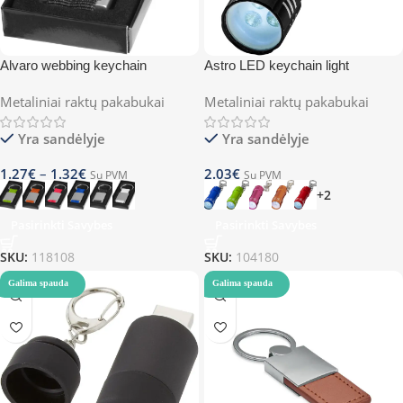
Alvaro webbing keychain
Astro LED keychain light
Metaliniai raktų pakabukai
Metaliniai raktų pakabukai
Yra sandėlyje
Yra sandėlyje
1.27
€
–
1.32
€
2.03
€
Su PVM
Su PVM
+2
Pasirinkti Savybes
Pasirinkti Savybes
SKU:
118108
SKU:
104180
Galima spauda
Galima spauda