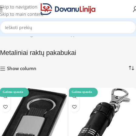
Skip to navigation
Skip to main content
Pradžia
Katalogas
Metaliniai raktų pakabukai
Rodoma 1–12 iš 19
Metaliniai raktų pakabukai
Show column
Galima spauda
Galima spauda