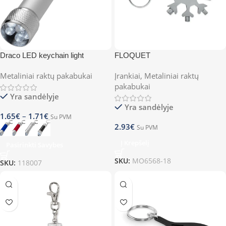
Draco LED keychain light
FLOQUET
Metaliniai raktų pakabukai
Įrankiai
,
Metaliniai raktų
pakabukai
Yra sandėlyje
Yra sandėlyje
1.65
€
–
1.71
€
Su PVM
2.93
€
Su PVM
Į Krepšelį
Pasirinkti Savybes
SKU:
MO6568-18
SKU:
118007