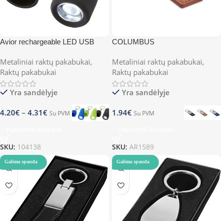
Avior rechargeable LED USB
COLUMBUS
keychain light
Metaliniai raktų pakabukai
,
Metaliniai raktų pakabukai
,
Raktų pakabukai
Raktų pakabukai
Yra sandėlyje
Yra sandėlyje
4.20
€
–
4.31
€
1.94
€
Su PVM
Su PVM
Pasirinkti Savybes
Pasirinkti Savybes
SKU:
104138
SKU:
AR1589
Galima spauda
Galima spauda