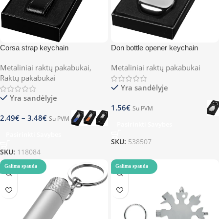
Corsa strap keychain
Don bottle opener keychain
Metaliniai raktų pakabukai
,
Metaliniai raktų pakabukai
Raktų pakabukai
Yra sandėlyje
Yra sandėlyje
1.56
€
Su PVM
2.49
€
–
3.48
€
Su PVM
Pasirinkti Savybes
Pasirinkti Savybes
SKU:
538507
SKU:
118084
Galima spauda
Galima spauda