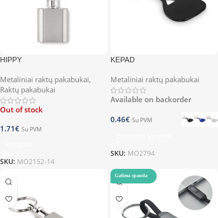
HIPPY
KEPAD
Metaliniai raktų pakabukai
,
Metaliniai raktų pakabukai
Raktų pakabukai
Available on backorder
Out of stock
0.46
€
Su PVM
1.71
€
Su PVM
Pasirinkti Savybes
Daugiau
SKU:
MO2794
SKU:
MO2152-14
Galima spauda