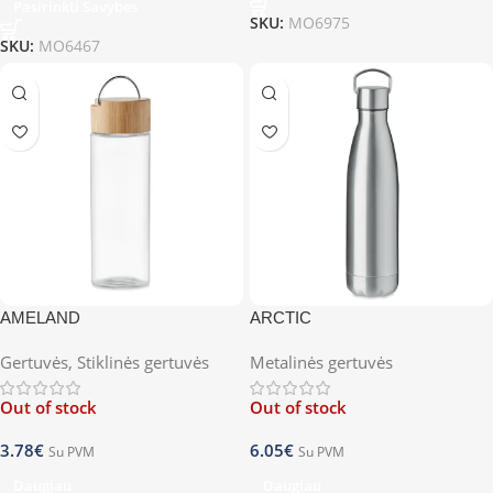
Pasirinkti Savybes
SKU:
MO6975
SKU:
MO6467
AMELAND
ARCTIC
Gertuvės
,
Stiklinės gertuvės
Metalinės gertuvės
Out of stock
Out of stock
3.78
€
6.05
€
Su PVM
Su PVM
Daugiau
Daugiau