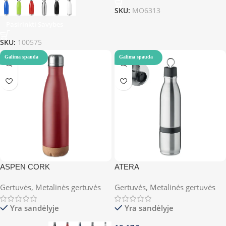
SKU:
MO6313
Pasirinkti Savybes
SKU:
100575
Galima spauda
Galima spauda
ASPEN CORK
ATERA
Gertuvės
,
Metalinės gertuvės
Gertuvės
,
Metalinės gertuvės
Yra sandėlyje
Yra sandėlyje