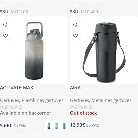
Pasirinkti Savybes
Pasirinkti Savybes
SKU:
MO2105
SKU:
MO2489
ACTIVATE MAX
AIRA
Gertuvės
,
Plastikinės gertuvės
Gertuvės
,
Metalinės gertuvės
Available on backorder
Out of stock
12.93
€
5.66
€
Su PVM
Su PVM
Daugiau
Pasirinkti Savybes