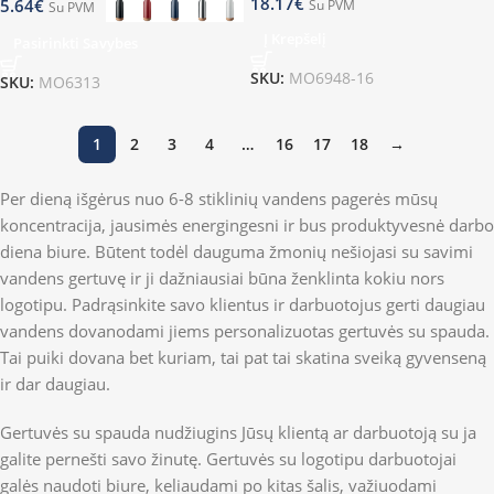
18.17
€
5.64
€
Su PVM
Su PVM
Į Krepšelį
Pasirinkti Savybes
SKU:
MO6948-16
SKU:
MO6313
1
2
3
4
…
16
17
18
→
Per dieną išgėrus nuo 6-8 stiklinių vandens pagerės mūsų
koncentracija, jausimės energingesni ir bus produktyvesnė darbo
diena biure. Būtent todėl dauguma žmonių nešiojasi su savimi
vandens gertuvę ir ji dažniausiai būna ženklinta kokiu nors
logotipu. Padrąsinkite savo klientus ir darbuotojus gerti daugiau
vandens dovanodami jiems personalizuotas gertuvės su spauda.
Tai puiki dovana bet kuriam, tai pat tai skatina sveiką gyvenseną
ir dar daugiau.
Gertuvės su spauda nudžiugins Jūsų klientą ar darbuotoją su ja
galite pernešti savo žinutę. Gertuvės su logotipu darbuotojai
galės naudoti biure, keliaudami po kitas šalis, važiuodami