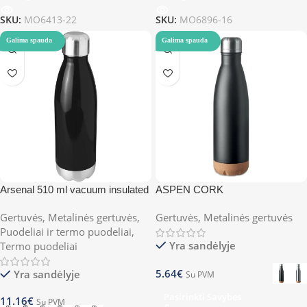
SKU:
MO6413-22
SKU:
MO6896-16
Galima spauda
Galima spauda
Arsenal 510 ml vacuum insulated
ASPEN CORK
bottle
Gertuvės
,
Metalinės gertuvės
,
Gertuvės
,
Metalinės gertuvės
Puodeliai ir termo puodeliai
,
Yra sandėlyje
Termo puodeliai
5.64
€
Yra sandėlyje
Su PVM
Pasirinkti Savybes
11.16
€
Su PVM