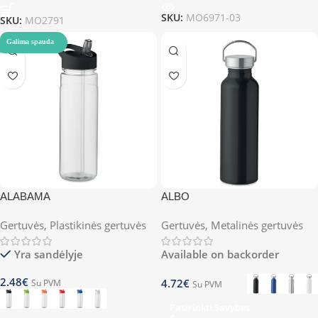
SKU:
MO6971-03
SKU:
MO2791
Galima spauda
ALABAMA
ALBO
Gertuvės
,
Plastikinės gertuvės
Gertuvės
,
Metalinės gertuvės
Yra sandėlyje
Available on backorder
2.48
€
4.72
€
Su PVM
Su PVM
Pasirinkti Savybes