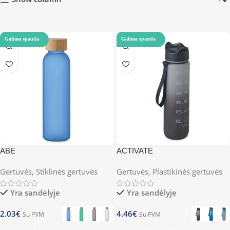
Galima spauda
Galima spauda
ABE
ACTIVATE
Gertuvės
,
Stiklinės gertuvės
Gertuvės
,
Plastikinės gertuvės
Yra sandėlyje
Yra sandėlyje
2.03
€
4.46
€
Su PVM
Su PVM