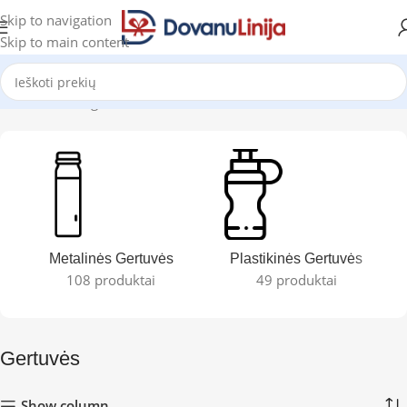
Skip to navigation
Skip to main content
Pradžia
Katalogas
Gertuvės
Rodoma 1–12 iš 209
Metalinės Gertuvės
Plastikinės Gertuvės
108 produktai
49 produktai
Gertuvės
Show column