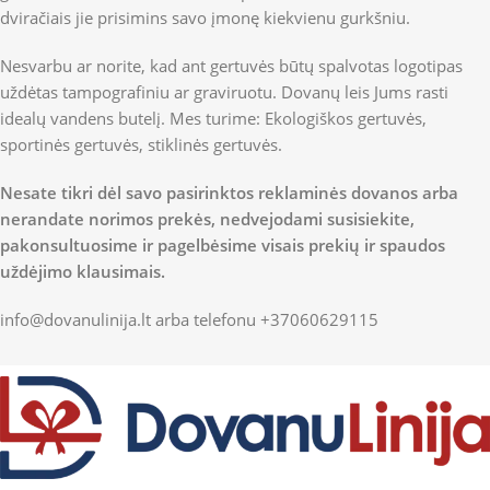
dviračiais jie prisimins savo įmonę kiekvienu gurkšniu.
Nesvarbu ar norite, kad ant gertuvės būtų spalvotas logotipas
uždėtas tampografiniu ar graviruotu. Dovanų leis Jums rasti
idealų vandens butelį. Mes turime: Ekologiškos gertuvės,
sportinės gertuvės, stiklinės gertuvės.
Nesate tikri dėl savo pasirinktos reklaminės dovanos arba
nerandate norimos prekės, nedvejodami susisiekite,
pakonsultuosime ir pagelbėsime visais prekių ir spaudos
uždėjimo klausimais.
info@dovanulinija.lt
arba telefonu +37060629115