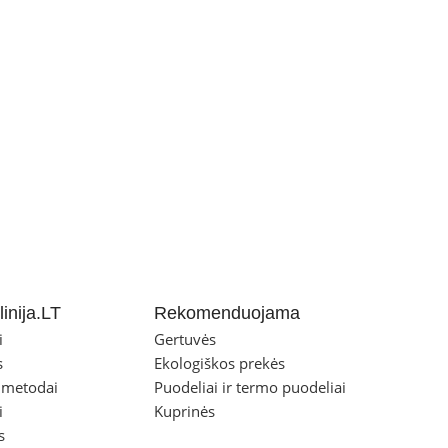
inija.LT
Rekomenduojama
i
Gertuvės
s
Ekologiškos prekės
 metodai
Puodeliai ir termo puodeliai
i
Kuprinės
s