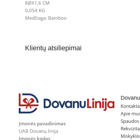
8ØX1,6 CM
0,054 KG
Medžiaga: Bamboo
Klientų atsiliepimai
Dovanul
Kontakta
Apie mu
Spaudos
Įmonės pavadinimas
Rekvizita
UAB Dovanų linija
Mokyklo
Įmonės kodas