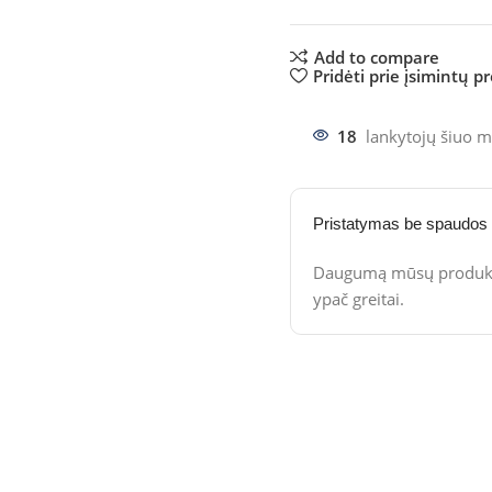
Add to compare
Pridėti prie įsimintų p
18
lankytojų šiuo m
Pristatymas be spaudos
Daugumą mūsų produktų
ypač greitai.