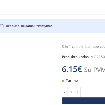
Drabužiai Reklamai
Pristatymas
3 in 1 cable in bamboo ca
Produkto kodas:
MO2150
6.15
€
Su PV
Turime