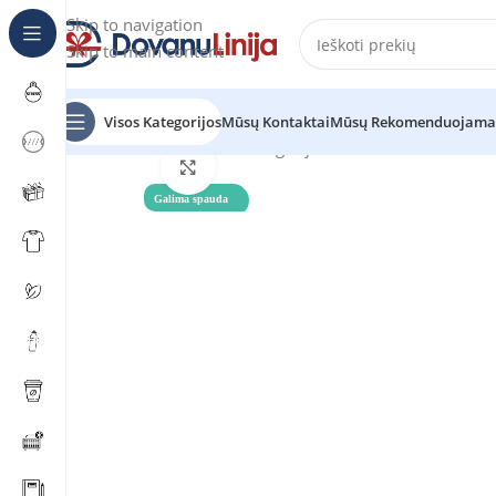
Skip to navigation
Skip to main content
Visos Kategorijos
Mūsų Kontaktai
Mūsų Rekomenduojama
Pradžia
Katalogas
be kategorijos
Click to enlarge
Galima spauda