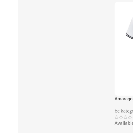
Amarago s
be kateg
Availabl