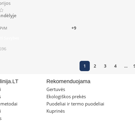
orijos
andėlyje
+9
 PVM
kti Savybes
696
1
2
3
4
…
inija.LT
Rekomenduojama
i
Gertuvės
s
Ekologiškos prekės
 metodai
Puodeliai ir termo puodeliai
i
Kuprinės
s