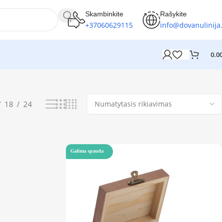
Skambinkite
Rašykite
+37060629115
info@dovanulinija.
0.0
Rodoma 1–12 iš 1101
18
24
Galima spauda