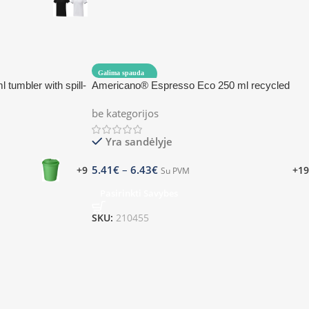
Galima spauda
tumbler with spill-
Americano® Espresso Eco 250 ml recycled
tumbler with spill-proof lid
be kategorijos
Yra sandėlyje
5.41
€
–
6.43
€
+9
+19
Su PVM
Pasirinkti Savybes
SKU:
210455