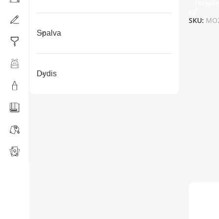
Į Krepše
SKU:
MO2
Spalva
Dydis