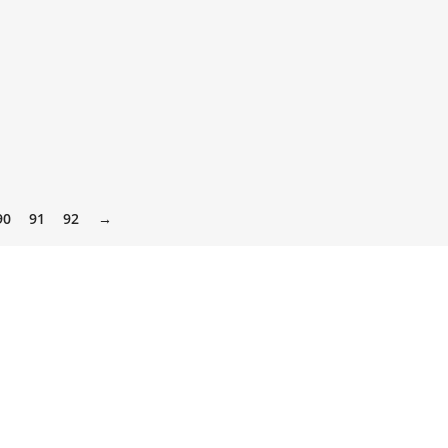
90
91
92
→