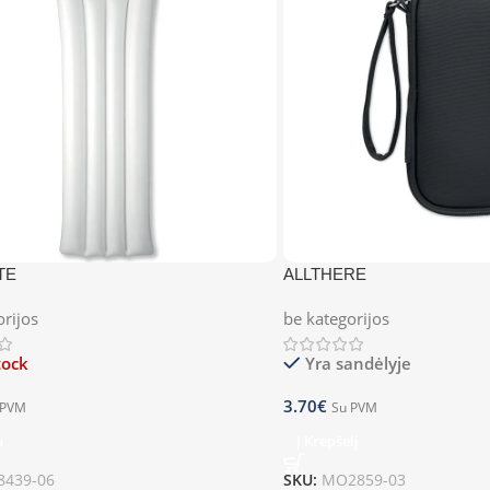
TE
ALLTHERE
orijos
be kategorijos
tock
Yra sandėlyje
3.70
€
 PVM
Su PVM
u
Į Krepšelį
439-06
SKU:
MO2859-03