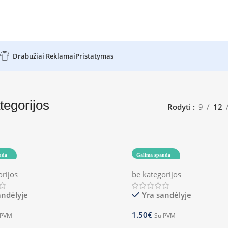
Drabužiai Reklamai
Pristatymas
tegorijos
Rodyti
9
12
uda
Galima spauda
orijos
be kategorijos
andėlyje
Yra sandėlyje
1.50
€
 PVM
Su PVM