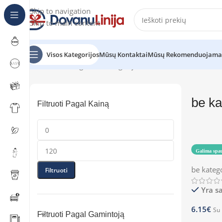
Skip to navigation
Skip to main content
Visos Kategorijos
Mūsų Kontaktai
Mūsų Rekomenduojama
Pradžia
Katalogas
be kategorijos
be ka
Filtruoti Pagal Kainą
Galima spa
be kateg
Filtruoti
Yra s
6.15
€
Su
Filtruoti Pagal Gamintoją