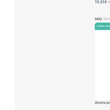
15.31
€
S
Pasirin
SKU:
381
Galima spa
Americano
proof lid