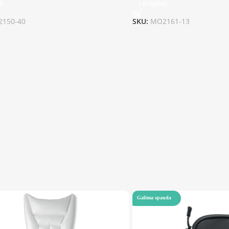
lį
Į Krepšelį
150-40
SKU:
MO2161-13
Galima spauda