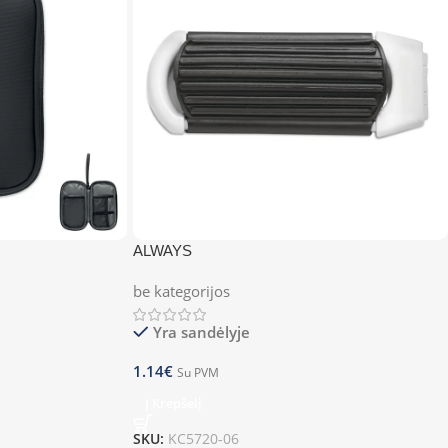
ALWAYS
be kategorijos
Yra sandėlyje
1.14
€
Su PVM
Į Krepšelį
SKU:
KC5720-06