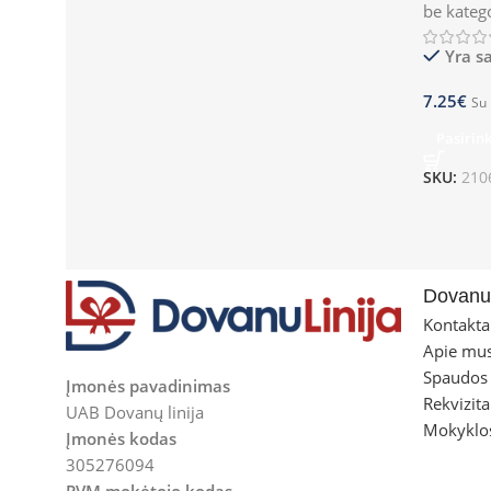
be kateg
Yra s
7.25
€
Su
Pasirin
SKU:
210
Dovanul
Kontakta
Apie mu
Spaudos
Įmonės pavadinimas
Rekvizita
UAB Dovanų linija
Mokyklo
Įmonės kodas
305276094
PVM mokėtojo kodas