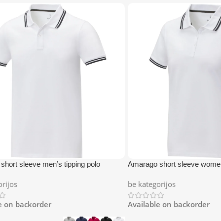
hort sleeve men’s tipping polo
Amarago short sleeve women’
orijos
be kategorijos
e on backorder
Available on backorder