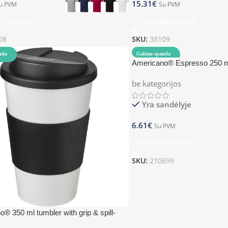
15.31
€
u PVM
Su PVM
kti Savybes
Pasirinkti Savybes
08
SKU:
38109
uda
Galima spauda
Americano® Espresso 250 ml 
proof lid
be kategorijos
Yra sandėlyje
6.61
€
Su PVM
Pasirinkti Savybes
SKU:
210699
® 350 ml tumbler with grip & spill-