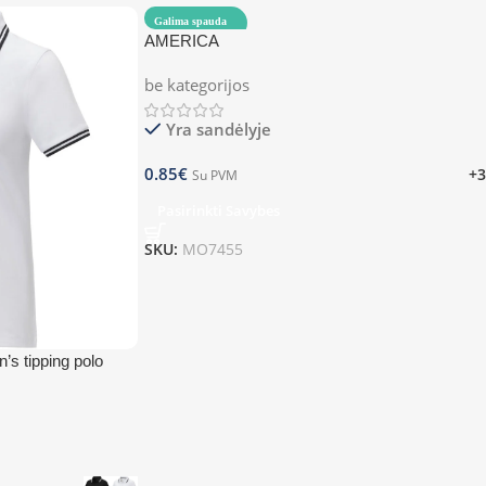
Galima spauda
AMERICA
be kategorijos
Yra sandėlyje
0.85
€
+3
Su PVM
Pasirinkti Savybes
SKU:
MO7455
s tipping polo