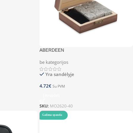
ABERDEEN
be kategorijos
Yra sandėlyje
4.72
€
Su PVM
Į Krepšelį
SKU:
MO2620-40
Galima spauda