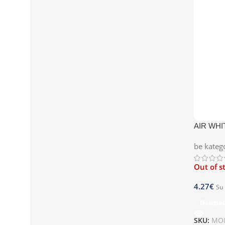
AIR WHI
be kateg
Out of s
4.27
€
Su
Daugia
SKU:
MO8