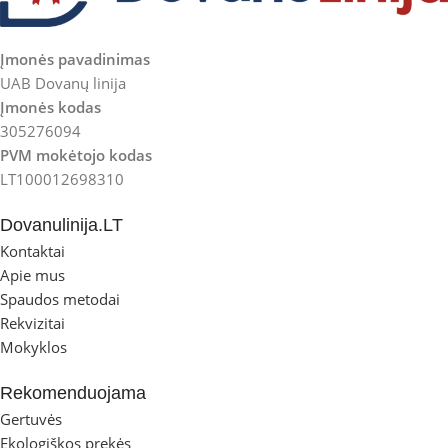
Įmonės pavadinimas
UAB Dovanų linija
Įmonės kodas
305276094
PVM mokėtojo kodas
LT100012698310
Dovanulinija.LT
Kontaktai
Apie mus
Spaudos metodai
Rekvizitai
Mokyklos
Rekomenduojama
Gertuvės
Ekologiškos prekės