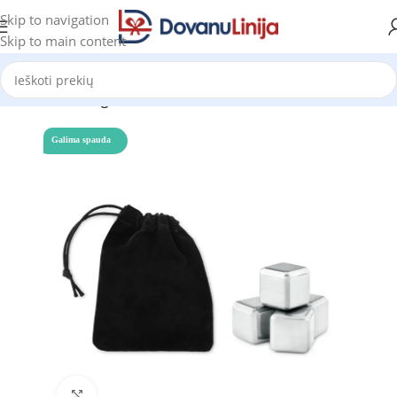
Skip to navigation
Skip to main content
Pradžia
Katalogas
Galima spauda
Click to enlarge