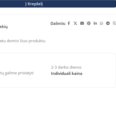
Į Krepšelį
Dalintis:
rekių
etu domisi šiuo produktu.
2-3 darbo dienos
 galime pristatyti
Individuali kaina