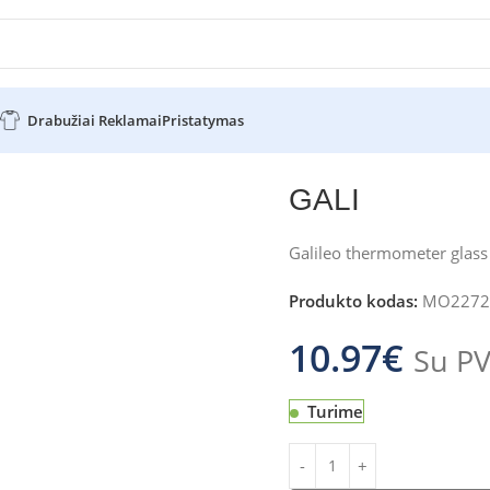
Drabužiai Reklamai
Pristatymas
GALI
Galileo thermometer glas
Produkto kodas:
MO2272
10.97
€
Su P
Turime