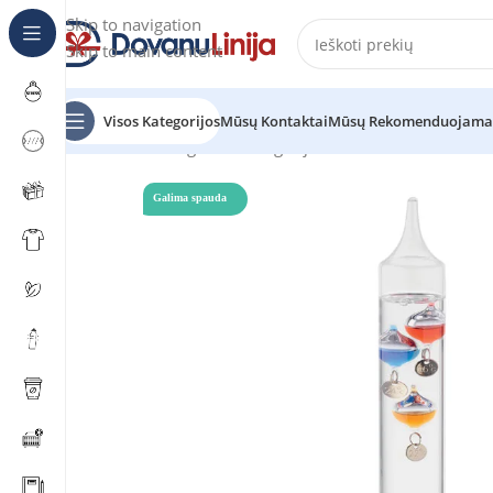
Skip to navigation
Skip to main content
Visos Kategorijos
Mūsų Kontaktai
Mūsų Rekomenduojama
Pradžia
Katalogas
be kategorijos
GALI
Galima spauda