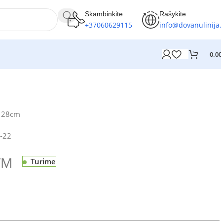
Skambinkite
Rašykite
+37060629115
info@dovanulinija.
0.0
s 28cm
-22
VM
Turime