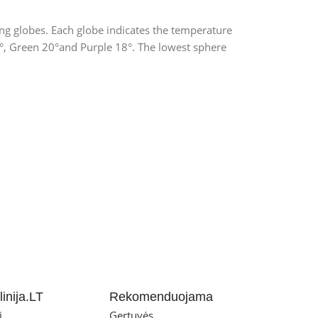
ing globes. Each globe indicates the temperature
2°, Green 20°and Purple 18°. The lowest sphere
inija.LT
Rekomenduojama
i
Gertuvės