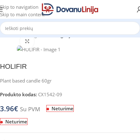
Skip to navigation
Skip to main content
Pradžia
Katalogas
be kategorijos
Click to enlarge
HOLIFIR
Plant based candle 60gr
Produkto kodas:
CX1542-09
3.96
€
Su PVM
Neturime
Neturime