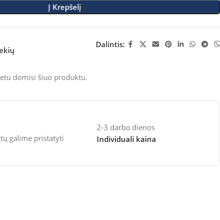
Į Krepšelį
Dalintis:
rekių
etu domisi šiuo produktu.
2-3 darbo dienos
 galime pristatyti
Individuali kaina