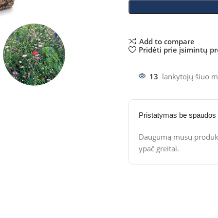
Add to compare
Pridėti prie įsimintų p
13
lankytojų šiuo m
Pristatymas be spaudos
Daugumą mūsų produktų
ypač greitai.