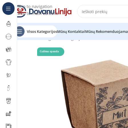
Skip to navigation
Skip to main content
Visos Kategorijos
Mūsų Kontaktai
Mūsų Rekomenduojama
Pradžia
Katalogas
be kategorijos
MINT KIT
Galima spauda