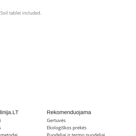
oil tablet included.
inija.LT
Rekomenduojama
i
Gertuvės
s
Ekologiškos prekės
 metodai
Puodeliai ir termo puodeliai