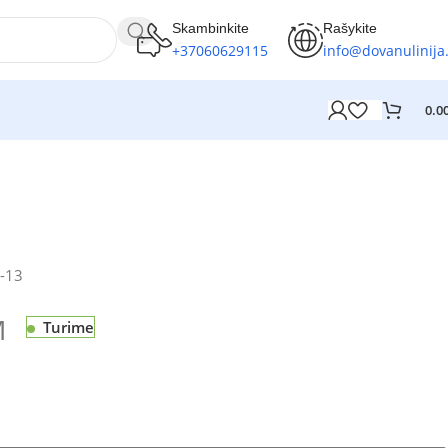
Skambinkite
Rašykite
+37060629115
info@dovanulinija.
0.0
-13
M
Turime