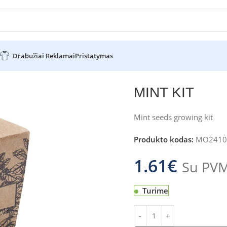
Drabužiai Reklamai
Pristatymas
MINT KIT
Mint seeds growing kit
Produkto kodas:
MO2410
1.61
€
Su PV
Turime