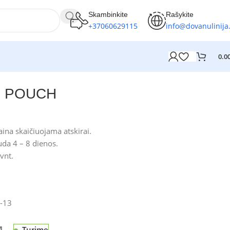
Skambinkite
Rašykite
+37060629115
info@dovanulinija.
0.0
U POUCH
ina skaičiuojama atskirai.
da 4 – 8 dienos.
vnt.
-13
Turime