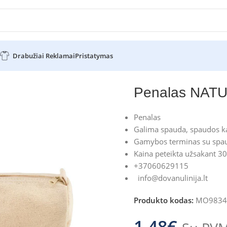
Drabužiai Reklamai
Pristatymas
Penalas NAT
Penalas
Galima spauda, spaudos ka
Gamybos terminas su spau
Kaina peteikta užsakant 30
+37060629115
info@dovanulinija.lt
Produkto kodas:
MO9834
1.48
€