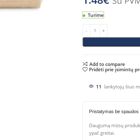
Su PV
Turime
Add to compare
Pridėti prie įsimintų p
11
lankytojų šiuo m
Pristatymas be spaudos
Daugumą mūsų produktų
ypač greitai.