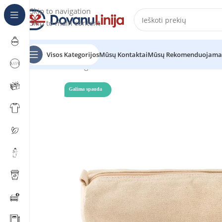
Skip to navigation
Skip to main content
Visos Kategorijos
Mūsų Kontaktai
Mūsų Rekomenduojama
Pradžia
Katalogas
Penalas NATU POUCH
Galima spauda